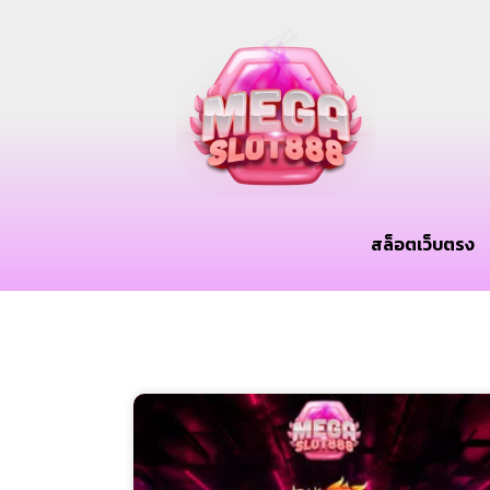
สล็อตเว็บตรง