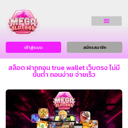
เข้าสู่ระบบ
สมัครสมาชิก
สล็อต ฝากถอน true wallet เว็บตรง ไม่มี
ขั้นต่ำ ถอนง่าย จ่ายเร็ว