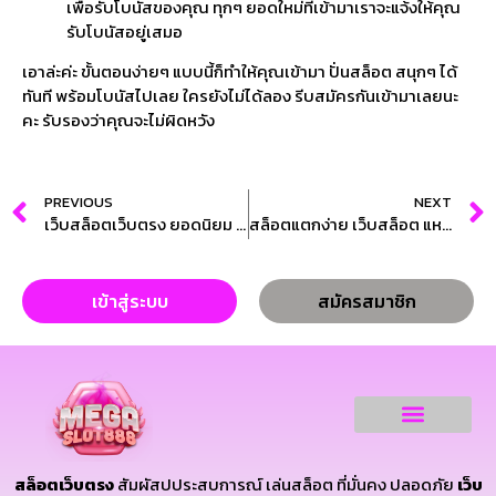
เพื่อรับโบนัสของคุณ ทุกๆ ยอดใหม่ที่เข้ามาเราจะแจ้งให้คุณ
รับโบนัสอยู่เสมอ
เอาล่ะค่ะ ขั้นตอนง่ายๆ แบบนี้ก็ทำให้คุณเข้ามา ปั่นสล็อต สนุกๆ ได้
ทันที พร้อมโบนัสไปเลย ใครยังไม่ได้ลอง รีบสมัครกันเข้ามาเลยนะ
คะ รับรองว่าคุณจะไม่ผิดหวัง
PREVIOUS
NEXT
เว็บสล็อตเว็บตรง ยอดนิยม อันดับ 1 สล็อตเว็บนอก ลิขสิทธิ์แท้
สล็อตแตกง่าย เว็บสล็อต แหล่งรวมเกมชั้นนำ เล่นง่าย โบนัสแตกไว
เข้าสู่ระบบ
สมัครสมาชิก
สล็อตเว็บตรง
สัมผัสปประสบการณ์ เล่นสล็อต ที่มั่นคง ปลอดภัย
เว็บ